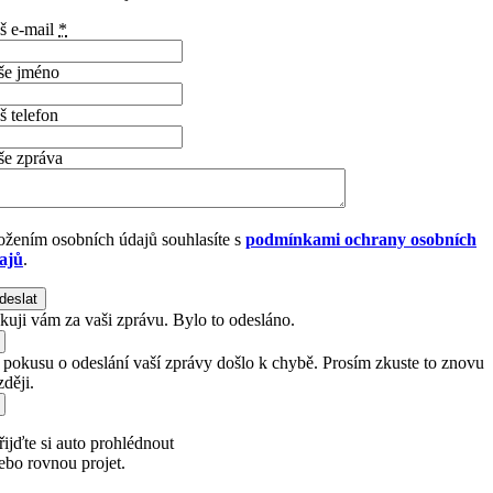
š e-mail
*
še jméno
š telefon
še zpráva
ožením osobních údajů souhlasíte s
podmínkami ochrany osobních
ajů
.
deslat
kuji vám za vaši zprávu. Bylo to odesláno.
i pokusu o odeslání vaší zprávy došlo k chybě. Prosím zkuste to znovu
ději.
řijďte si auto prohlédnout
ebo rovnou projet.