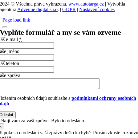
2024 © Všechna práva vyhrazena.
www.autotarga.cz
| Vytvořila
agentura
Advenue digital s.r.o
. |
GDPR
|
Nastavení cookies
Page load link
Vyplňte formulář a my se vám ozveme
áš e-mail
*
aše jméno
áš telefon
aše zpráva
ložením osobních údajů souhlasíte s
podmínkami ochrany osobních
dajů
.
Odeslat
ěkuji vám za vaši zprávu. Bylo to odesláno.
×
ři pokusu o odeslání vaší zprávy došlo k chybě. Prosím zkuste to znov