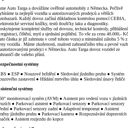
sme Auto Targa a dovážíme ověřené automobily z Německa. Pečlivě
ybíráme ta nejlepší vozidla u autorizovaných prodejců a větších
utobazarů. Každý dovoz začíná důkladnou kontrolou pomocí CEBIA,
lektronické servisní knížky, testů tloušťky laku a diagnostiky.
oskytujeme kompletní služby od dovozu, technické kontroly, přihlášení
 registraci, čištění, mytí a sjednání pojištění. To vše za cenu 40.000,- K
tato částka je již zahrnuta v ceně tohoto vozu) a minimální zálohu 5 % z
eny vozidla . Máme zkušenosti, znalosti zahraničního trhu a pevné vaz
 autorizovanými prodejci v Německu. Auto Targa dovoz vozidel ze
ahraničí dle vašeho přání.
ezpečnostní systémy
BS ● ESP ● Nouzové brždění ● Sledování jízdního pruhu ● Systém
ouzového zastavení ● Hlídání mrtvého úhlu ● Sledování únavy řidiče
sistenční systémy
60° monitorovací systém (AVM) ● Asistent pro vedení vozu v jízdních
ruzích ● Parkovací asistent ● Parkovací senzory ● Parkovací senzory
řední ● Parkovací senzory zadní ● Adaptivní tempomat ● Asistent
měny jízdního pruhu ● Parkovací kamera ● Rozpoznávání dopravních
naček ● Asistent rozjezdu do kopce