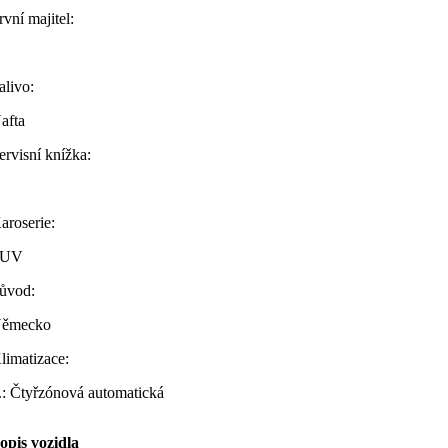
rvní majitel:
alivo:
afta
ervisní knížka:
aroserie:
SUV
ůvod:
ěmecko
limatizace:
.: Čtyřzónová automatická
opis vozidla