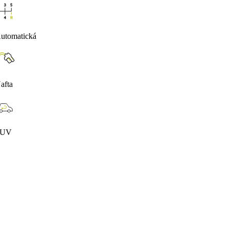
utomatická
afta
SUV