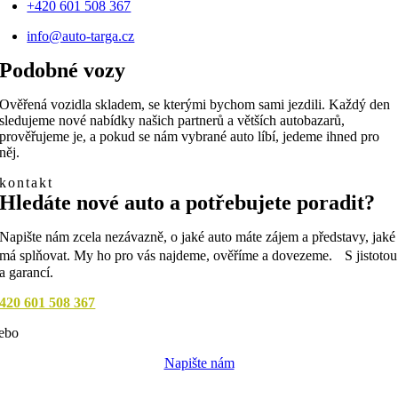
+420 601 508 367
info@auto-targa.cz
Podobné vozy
Ověřená vozidla skladem, se kterými bychom sami jezdili. Každý den
sledujeme nové nabídky našich partnerů a větších autobazarů,
prověřujeme je, a pokud se nám vybrané auto líbí, jedeme ihned pro
něj.
kontakt
Hledáte nové auto a potřebujete poradit?
Napište nám zcela nezávazně, o jaké auto máte zájem a představy, jaké
má splňovat. My ho pro vás najdeme, ověříme a dovezeme. S jistotou
a garancí.
420 601 508 367
ebo
Napište nám