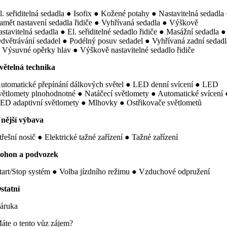
l. seřiditelná sedadla ● Isofix ● Kožené potahy ● Nastavitelná sedadla
amět nastavení sedadla řidiče ● Vyhřívaná sedadla ● Výškově
astavitelná sedadla ● El. seřiditelné sedadlo řidiče ● Masážní sedadla ●
dvětrávání sedadel ● Podélný posuv sedadel ● Vyhřívaná zadní sedadl
 Výsuvné opěrky hlav ● Výškově nastavitelné sedadlo řidiče
větelná technika
utomatické přepínání dálkových světel ● LED denní svícení ● LED
větlomety plnohodnotné ● Natáčecí světlomety ● Automatické svícení 
ED adaptivní světlomety ● Mlhovky ● Ostřikovače světlometů
nější výbava
třešní nosič ● Elektrické tažné zařízení ● Tažné zařízení
ohon a podvozek
tart/Stop systém ● Volba jízdního režimu ● Vzduchové odpružení
statní
áruka
áte o tento vůz zájem?