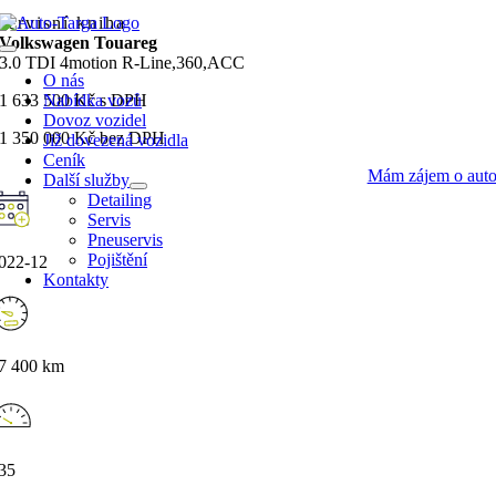
Přeskočit
servisní kniha
na
Volkswagen Touareg
Toggle
obsah
3.0 TDI 4motion R-Line,360,ACC
Navigation
O nás
1 633 500 Kč s DPH
Nabídka vozů
Dovoz vozidel
1 350 000 Kč bez DPH
Již dovezená vozidla
Ceník
Mám zájem o aut
Další služby
Detailing
Servis
Pneuservis
Pojištění
022-12
Kontakty
7 400 km
35