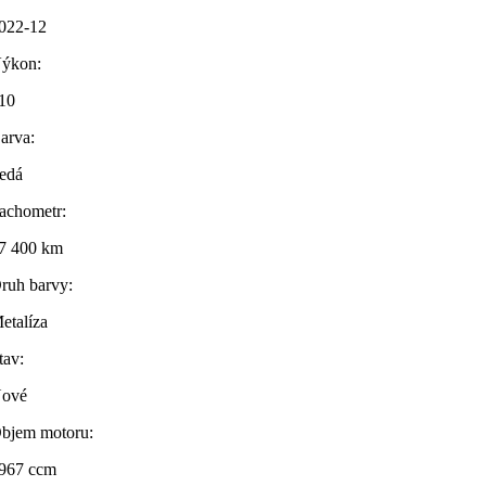
022-12
ýkon:
10
arva:
edá
achometr:
7 400 km
ruh barvy:
etalíza
tav:
ové
bjem motoru:
967 ccm