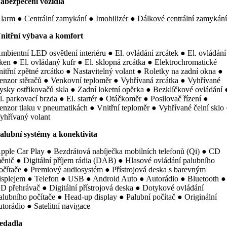
abezpečení vozidla
larm ● Centrální zamykání ● Imobilizér ● Dálkové centrální zamykán
nitřní výbava a komfort
mbientní LED osvětlení interiéru ● El. ovládání zrcátek ● El. ovládání
ken ● El. ovládaný kufr ● El. sklopná zrcátka ● Elektrochromatické
nitřní zpětné zrcátko ● Nastavitelný volant ● Roletky na zadní okna ●
enzor stěračů ● Venkovní teploměr ● Vyhřívaná zrcátka ● Vyhřívané
rysky ostřikovačů skla ● Zadní loketní opěrka ● Bezklíčkové ovládání 
l. parkovací brzda ● El. startér ● Otáčkoměr ● Posilovač řízení ●
enzor tlaku v pneumatikách ● Vnitřní teploměr ● Vyhřívané čelní sklo
yhřívaný volant
alubní systémy a konektivita
pple Car Play ● Bezdrátová nabíječka mobilních telefonů (Qi) ● CD
ěnič ● Digitální příjem rádia (DAB) ● Hlasové ovládání palubního
očítače ● Premiový audiosystém ● Přístrojová deska s barevným
isplejem ● Telefon ● USB ● Android Auto ● Autorádio ● Bluetooth ●
D přehrávač ● Digitální přístrojová deska ● Dotykové ovládání
alubního počítače ● Head-up display ● Palubní počítač ● Originální
utorádio ● Satelitní navigace
edadla