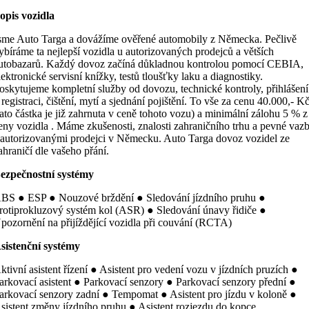
opis vozidla
sme Auto Targa a dovážíme ověřené automobily z Německa. Pečlivě
ybíráme ta nejlepší vozidla u autorizovaných prodejců a větších
utobazarů. Každý dovoz začíná důkladnou kontrolou pomocí CEBIA,
lektronické servisní knížky, testů tloušťky laku a diagnostiky.
oskytujeme kompletní služby od dovozu, technické kontroly, přihlášení
 registraci, čištění, mytí a sjednání pojištění. To vše za cenu 40.000,- K
tato částka je již zahrnuta v ceně tohoto vozu) a minimální zálohu 5 % z
eny vozidla . Máme zkušenosti, znalosti zahraničního trhu a pevné vaz
 autorizovanými prodejci v Německu. Auto Targa dovoz vozidel ze
ahraničí dle vašeho přání.
ezpečnostní systémy
BS ● ESP ● Nouzové brždění ● Sledování jízdního pruhu ●
rotiprokluzový systém kol (ASR) ● Sledování únavy řidiče ●
pozornění na přijíždějící vozidla při couvání (RCTA)
sistenční systémy
ktivní asistent řízení ● Asistent pro vedení vozu v jízdních pruzích ●
arkovací asistent ● Parkovací senzory ● Parkovací senzory přední ●
arkovací senzory zadní ● Tempomat ● Asistent pro jízdu v koloně ●
sistent změny jízdního pruhu ● Asistent rozjezdu do kopce