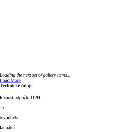
Loading the next set of gallery items...
Load More
Technické údaje
ožnost odpočtu DPH:
no
řevodovka:
anuální