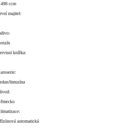
 498 ccm
rvní majitel:
alivo:
enzín
ervisní knížka:
aroserie:
edan/limuzína
ůvod:
ěmecko
limatizace:
řízónová automatická