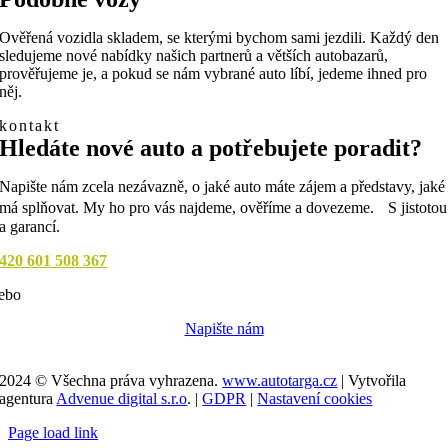
Ověřená vozidla skladem, se kterými bychom sami jezdili. Každý den
sledujeme nové nabídky našich partnerů a větších autobazarů,
prověřujeme je, a pokud se nám vybrané auto líbí, jedeme ihned pro
něj.
kontakt
Hledáte nové auto a potřebujete poradit?
Napište nám zcela nezávazně, o jaké auto máte zájem a představy, jaké
má splňovat. My ho pro vás najdeme, ověříme a dovezeme. S jistotou
a garancí.
420 601 508 367
ebo
Napište nám
2024 © Všechna práva vyhrazena.
www.autotarga.cz
| Vytvořila
agentura
Advenue digital s.r.o
. |
GDPR
|
Nastavení cookies
Page load link