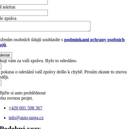
š telefon
še zpráva
ožením osobních údajů souhlasíte s
podmínkami ochrany osobních
ajů
.
deslat
kuji vám za vaši zprávu. Bylo to odesláno.
i pokusu o odeslání vaší zprávy došlo k chybě. Prosím zkuste to znovu
ději.
řijďte si auto prohlédnout
ebo rovnou projet.
+420 601 508 367
info@auto-targa.cz
Podobné vozy