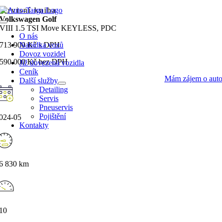
Přeskočit
servisní kniha
na
Volkswagen Golf
Toggle
obsah
VIII 1.5 TSI Move KEYLESS, PDC
Navigation
O nás
713 900 Kč s DPH
Nabídka vozů
Dovoz vozidel
590 000 Kč bez DPH
Již dovezená vozidla
Ceník
Mám zájem o aut
Další služby
Detailing
Servis
Pneuservis
Pojištění
024-05
Kontakty
6 830 km
10