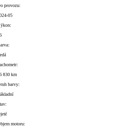
o provozu:
024-05
ýkon:
6
arva:
edá
achometr:
6 830 km
ruh barvy:
ákladní
tav:
jeté
bjem motoru: