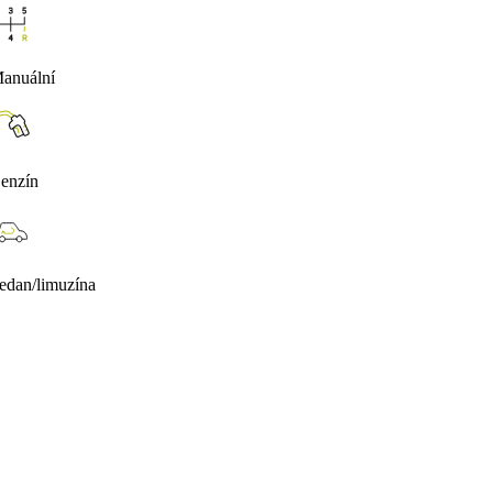
anuální
enzín
edan/limuzína