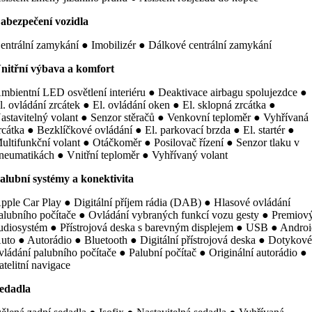
abezpečení vozidla
entrální zamykání ● Imobilizér ● Dálkové centrální zamykání
nitřní výbava a komfort
mbientní LED osvětlení interiéru ● Deaktivace airbagu spolujezdce ●
l. ovládání zrcátek ● El. ovládání oken ● El. sklopná zrcátka ●
astavitelný volant ● Senzor stěračů ● Venkovní teploměr ● Vyhřívaná
rcátka ● Bezklíčkové ovládání ● El. parkovací brzda ● El. startér ●
ultifunkční volant ● Otáčkoměr ● Posilovač řízení ● Senzor tlaku v
neumatikách ● Vnitřní teploměr ● Vyhřívaný volant
alubní systémy a konektivita
pple Car Play ● Digitální příjem rádia (DAB) ● Hlasové ovládání
alubního počítače ● Ovládání vybraných funkcí vozu gesty ● Premiov
udiosystém ● Přístrojová deska s barevným displejem ● USB ● Andro
uto ● Autorádio ● Bluetooth ● Digitální přístrojová deska ● Dotykov
vládání palubního počítače ● Palubní počítač ● Originální autorádio ●
atelitní navigace
edadla