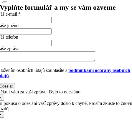
Vyplňte formulář a my se vám ozveme
áš e-mail
*
aše jméno
áš telefon
aše zpráva
ložením osobních údajů souhlasíte s
podmínkami ochrany osobních
dajů
.
Odeslat
ěkuji vám za vaši zprávu. Bylo to odesláno.
×
ři pokusu o odeslání vaší zprávy došlo k chybě. Prosím zkuste to znov
ozději.
×
Přejít
nahoru