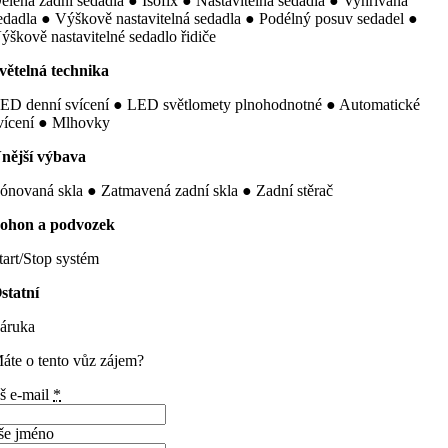
ělená zadní sedadla ● Isofix ● Nastavitelná sedadla ● Vyhřívaná
edadla ● Výškově nastavitelná sedadla ● Podélný posuv sedadel ●
ýškově nastavitelné sedadlo řidiče
větelná technika
ED denní svícení ● LED světlomety plnohodnotné ● Automatické
vícení ● Mlhovky
nější výbava
ónovaná skla ● Zatmavená zadní skla ● Zadní stěrač
ohon a podvozek
tart/Stop systém
statní
áruka
áte o tento vůz zájem?
š e-mail
*
še jméno