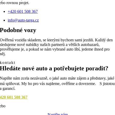
ebo rovnou projet.
+420 601 508 367
info@auto-targa.cz
Podobné vozy
Ověřená vozidla skladem, se kterými bychom sami jezdili. Každý den
sledujeme nové nabídky našich partnerů a větších autobazarů,
prověřujeme je, a pokud se nám vybrané auto líbí, jedeme ihned pro
něj.
kontakt
Hledáte nové auto a potřebujete poradit?
Napište nám zcela nezávazně, o jaké auto máte zájem a představy, jaké
má splňovat. My ho pro vás najdeme, ověříme a dovezeme. S jistotou
a garancí.
420 601 508 367
ebo
Napište nám