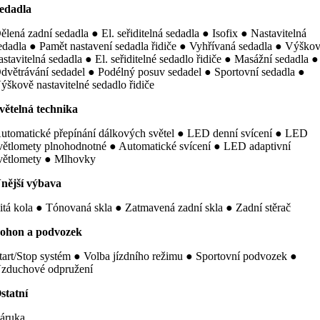
edadla
ělená zadní sedadla ● El. seřiditelná sedadla ● Isofix ● Nastavitelná
edadla ● Pamět nastavení sedadla řidiče ● Vyhřívaná sedadla ● Výško
astavitelná sedadla ● El. seřiditelné sedadlo řidiče ● Masážní sedadla ●
dvětrávání sedadel ● Podélný posuv sedadel ● Sportovní sedadla ●
ýškově nastavitelné sedadlo řidiče
větelná technika
utomatické přepínání dálkových světel ● LED denní svícení ● LED
větlomety plnohodnotné ● Automatické svícení ● LED adaptivní
větlomety ● Mlhovky
nější výbava
itá kola ● Tónovaná skla ● Zatmavená zadní skla ● Zadní stěrač
ohon a podvozek
tart/Stop systém ● Volba jízdního režimu ● Sportovní podvozek ●
zduchové odpružení
statní
áruka