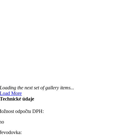
Loading the next set of gallery items...
Load More
Technické údaje
ožnost odpočtu DPH:
no
řevodovka: