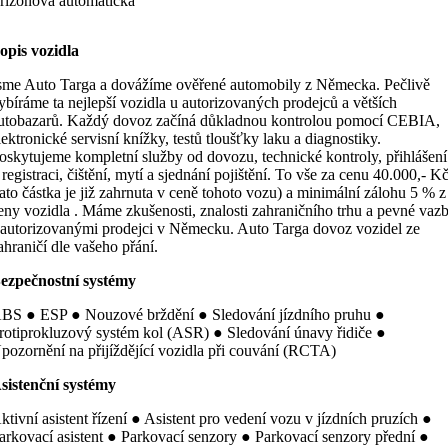
řízónová automatická
opis vozidla
sme Auto Targa a dovážíme ověřené automobily z Německa. Pečlivě
ybíráme ta nejlepší vozidla u autorizovaných prodejců a větších
utobazarů. Každý dovoz začíná důkladnou kontrolou pomocí CEBIA,
lektronické servisní knížky, testů tloušťky laku a diagnostiky.
oskytujeme kompletní služby od dovozu, technické kontroly, přihlášení
 registraci, čištění, mytí a sjednání pojištění. To vše za cenu 40.000,- K
tato částka je již zahrnuta v ceně tohoto vozu) a minimální zálohu 5 % z
eny vozidla . Máme zkušenosti, znalosti zahraničního trhu a pevné vaz
 autorizovanými prodejci v Německu. Auto Targa dovoz vozidel ze
ahraničí dle vašeho přání.
ezpečnostní systémy
BS ● ESP ● Nouzové brždění ● Sledování jízdního pruhu ●
rotiprokluzový systém kol (ASR) ● Sledování únavy řidiče ●
pozornění na přijíždějící vozidla při couvání (RCTA)
sistenční systémy
ktivní asistent řízení ● Asistent pro vedení vozu v jízdních pruzích ●
arkovací asistent ● Parkovací senzory ● Parkovací senzory přední ●