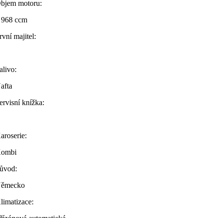
bjem motoru:
 968 ccm
rvní majitel:
alivo:
afta
ervisní knížka:
aroserie:
ombi
ůvod:
ěmecko
limatizace: