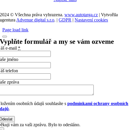
2024 © Všechna práva vyhrazena.
www.autotarga.cz
| Vytvořila
agentura
Advenue digital s.r.o
. |
GDPR
|
Nastavení cookies
Page load link
Vyplňte formulář a my se vám ozveme
áš e-mail
*
aše jméno
áš telefon
aše zpráva
ložením osobních údajů souhlasíte s
podmínkami ochrany osobních
dajů
.
Odeslat
ěkuji vám za vaši zprávu. Bylo to odesláno.