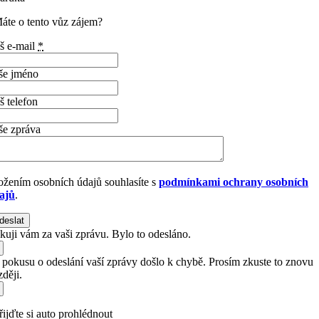
áte o tento vůz zájem?
š e-mail
*
še jméno
š telefon
še zpráva
ožením osobních údajů souhlasíte s
podmínkami ochrany osobních
ajů
.
deslat
kuji vám za vaši zprávu. Bylo to odesláno.
i pokusu o odeslání vaší zprávy došlo k chybě. Prosím zkuste to znovu
ději.
řijďte si auto prohlédnout