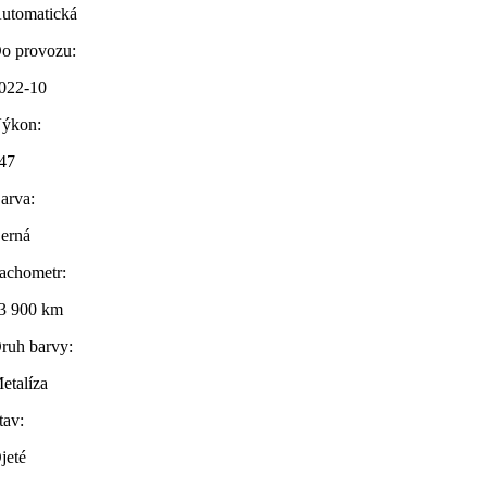
utomatická
o provozu:
022-10
ýkon:
47
arva:
erná
achometr:
3 900 km
ruh barvy:
etalíza
tav:
jeté