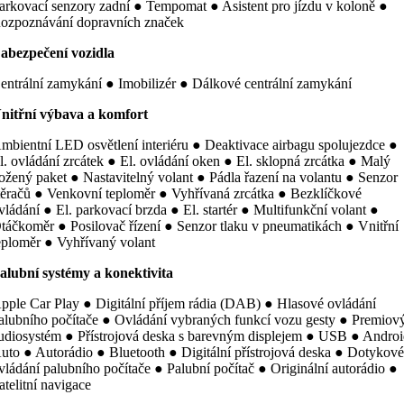
arkovací senzory zadní ● Tempomat ● Asistent pro jízdu v koloně ●
ozpoznávání dopravních značek
abezpečení vozidla
entrální zamykání ● Imobilizér ● Dálkové centrální zamykání
nitřní výbava a komfort
mbientní LED osvětlení interiéru ● Deaktivace airbagu spolujezdce ●
l. ovládání zrcátek ● El. ovládání oken ● El. sklopná zrcátka ● Malý
ožený paket ● Nastavitelný volant ● Pádla řazení na volantu ● Senzor
těračů ● Venkovní teploměr ● Vyhřívaná zrcátka ● Bezklíčkové
vládání ● El. parkovací brzda ● El. startér ● Multifunkční volant ●
táčkoměr ● Posilovač řízení ● Senzor tlaku v pneumatikách ● Vnitřní
eploměr ● Vyhřívaný volant
alubní systémy a konektivita
pple Car Play ● Digitální příjem rádia (DAB) ● Hlasové ovládání
alubního počítače ● Ovládání vybraných funkcí vozu gesty ● Premiov
udiosystém ● Přístrojová deska s barevným displejem ● USB ● Andro
uto ● Autorádio ● Bluetooth ● Digitální přístrojová deska ● Dotykov
vládání palubního počítače ● Palubní počítač ● Originální autorádio ●
atelitní navigace