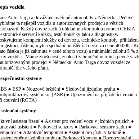
opis vozidla
sme Auto Targa a dovážíme ověřené automobily z Německa. Pečlivě
ybíráme ta nejlepší vozidla u autorizovaných prodejců a větších
utobazarů. Každý dovoz začíná důkladnou kontrolou pomocí CEBIA,
lektronické servisní knížky, testů tloušťky laku a diagnostiky.
oskytujeme kompletní služby od dovozu, technické kontroly, přihlášení
 registraci, čištění, mytí a sjednání pojištění. To vše za cenu 40.000,- K
tato částka je již zahrnuta v ceně tohoto vozu) a minimální zálohu 5 % z
eny vozidla . Máme zkušenosti, znalosti zahraničního trhu a pevné vaz
 autorizovanými prodejci v Německu. Auto Targa dovoz vozidel ze
ahraničí dle vašeho přání.
ezpečnostní systémy
BS ● ESP ● Nouzové brždění ● Sledování jízdního pruhu ●
rotiprokluzový systém kol (ASR) ● Upozornění na přijíždějící vozidla
ři couvání (RCTA)
sistenční systémy
ktivní asistent řízení ● Asistent pro vedení vozu v jízdních pruzích ●
arkovací asistent ● Parkovací senzory ● Parkovací senzory zadní ●
empomat ● Adaptivní tempomat ● Asistent pro jízdu v koloně ●
sistent změny jízdního pruhu ● Parkovací kamera ● Rozpoznávání