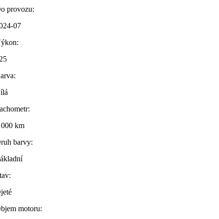
o provozu:
024-07
ýkon:
25
arva:
ílá
achometr:
 000 km
ruh barvy:
ákladní
tav:
jeté
bjem motoru: