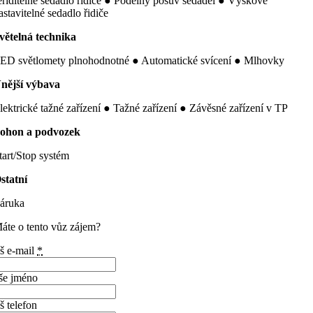
eřiditelné sedadlo řidiče ● Podélný posuv sedadel ● Výškově
astavitelné sedadlo řidiče
větelná technika
ED světlomety plnohodnotné ● Automatické svícení ● Mlhovky
nější výbava
lektrické tažné zařízení ● Tažné zařízení ● Závěsné zařízení v TP
ohon a podvozek
tart/Stop systém
statní
áruka
áte o tento vůz zájem?
š e-mail
*
še jméno
š telefon