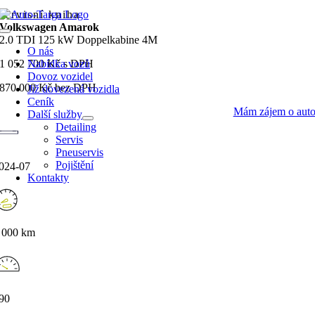
Přeskočit
servisní kniha
na
Volkswagen Amarok
Toggle
obsah
2.0 TDI 125 kW Doppelkabine 4M
Navigation
O nás
1 052 700 Kč s DPH
Nabídka vozů
Dovoz vozidel
870 000 Kč bez DPH
Již dovezená vozidla
Ceník
Mám zájem o aut
Další služby
Detailing
Servis
Pneuservis
Pojištění
024-07
Kontakty
 000 km
90