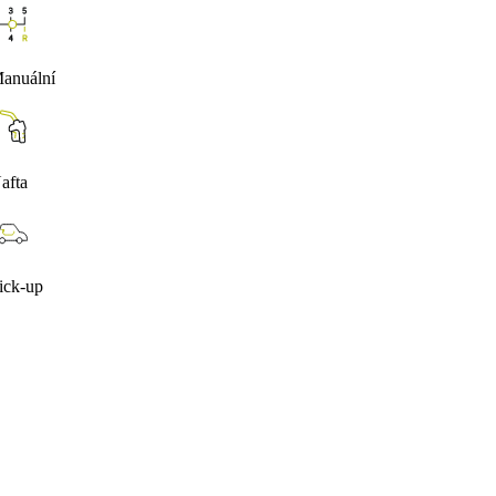
anuální
afta
ick-up