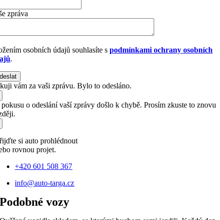
še zpráva
ožením osobních údajů souhlasíte s
podmínkami ochrany osobních
ajů
.
deslat
kuji vám za vaši zprávu. Bylo to odesláno.
i pokusu o odeslání vaší zprávy došlo k chybě. Prosím zkuste to znovu
ději.
řijďte si auto prohlédnout
ebo rovnou projet.
+420 601 508 367
info@auto-targa.cz
Podobné vozy