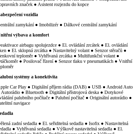
opravních značek ● Asistent rozjezdu do kopce
abezpečení vozidla
entrální zamykání ● Imobilizér ● Dálkové centrální zamykání
nitřní výbava a komfort
eaktivace airbagu spolujezdce ● El. ovládání zrcátek ● El. ovládání
ken ● El. sklopná zrcátka ● Nastavitelný volant ● Senzor stěračů ●
enkovní teploměr ● Vyhřívaná zrcátka ● Multifunkční volant ●
táčkoměr ● Posilovač řízení ● Senzor tlaku v pneumatikách ● Vnitřní
eploměr
alubní systémy a konektivita
pple Car Play ● Digitální příjem rádia (DAB) ● USB ● Android Auto
 Autorádio ● Bluetooth ● Digitální přístrojová deska ● Dotykové
vládání palubního počítače ● Palubní počítač ● Originální autorádio ●
atelitní navigace
edadla
ělená zadní sedadla ● El. seřiditelná sedadla ● Isofix ● Nastavitelná
edadla ● Vyhřívaná sedadla ● Výškově nastavitelná sedadla ● El.