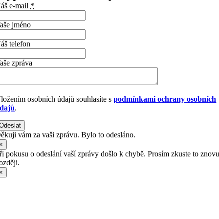
áš e-mail
*
aše jméno
áš telefon
aše zpráva
ložením osobních údajů souhlasíte s
podmínkami ochrany osobních
dajů
.
Odeslat
ěkuji vám za vaši zprávu. Bylo to odesláno.
×
ři pokusu o odeslání vaší zprávy došlo k chybě. Prosím zkuste to znov
ozději.
×
Přejít
nahoru