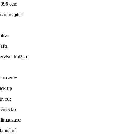
 996 ccm
rvní majitel:
alivo:
afta
ervisní knížka:
aroserie:
ick-up
ůvod:
ěmecko
limatizace:
anuální