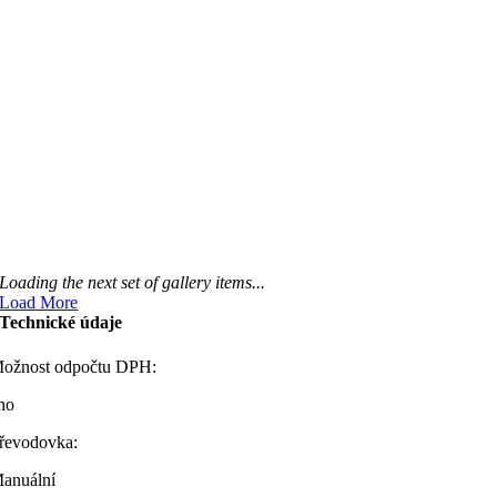
Loading the next set of gallery items...
Load More
Technické údaje
ožnost odpočtu DPH:
no
řevodovka:
anuální