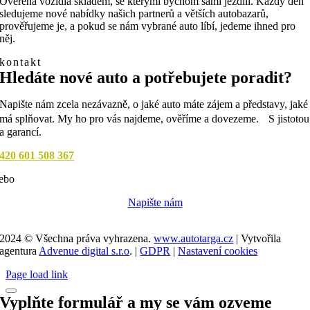
Ověřená vozidla skladem, se kterými bychom sami jezdili. Každý den
sledujeme nové nabídky našich partnerů a větších autobazarů,
prověřujeme je, a pokud se nám vybrané auto líbí, jedeme ihned pro
něj.
kontakt
Hledáte nové auto a potřebujete poradit?
Napište nám zcela nezávazně, o jaké auto máte zájem a představy, jaké
má splňovat. My ho pro vás najdeme, ověříme a dovezeme. S jistotou
a garancí.
420 601 508 367
ebo
Napište nám
2024 © Všechna práva vyhrazena.
www.autotarga.cz
| Vytvořila
agentura
Advenue digital s.r.o
. |
GDPR
|
Nastavení cookies
Page load link
Vyplňte formulář a my se vám ozveme