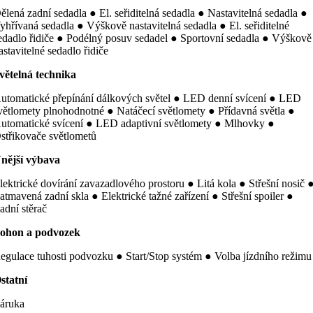
ělená zadní sedadla ● El. seřiditelná sedadla ● Nastavitelná sedadla ●
yhřívaná sedadla ● Výškově nastavitelná sedadla ● El. seřiditelné
edadlo řidiče ● Podélný posuv sedadel ● Sportovní sedadla ● Výškově
astavitelné sedadlo řidiče
větelná technika
utomatické přepínání dálkových světel ● LED denní svícení ● LED
větlomety plnohodnotné ● Natáčecí světlomety ● Přídavná světla ●
utomatické svícení ● LED adaptivní světlomety ● Mlhovky ●
střikovače světlometů
nější výbava
lektrické dovírání zavazadlového prostoru ● Litá kola ● Střešní nosič 
atmavená zadní skla ● Elektrické tažné zařízení ● Střešní spoiler ●
adní stěrač
ohon a podvozek
egulace tuhosti podvozku ● Start/Stop systém ● Volba jízdního režimu
statní
áruka