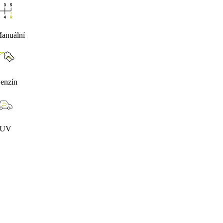
anuální
enzín
SUV