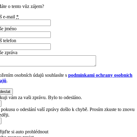
áte o tento vůz zájem?
š e-mail
*
še jméno
š telefon
še zpráva
ožením osobních údajů souhlasíte s
podmínkami ochrany osobních
ajů
.
deslat
kuji vám za vaši zprávu. Bylo to odesláno.
i pokusu o odeslání vaší zprávy došlo k chybě. Prosím zkuste to znovu
ději.
řijďte si auto prohlédnout