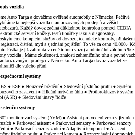
opis vozidla
sme Auto Targa a dovážíme ověřené automobily z Německa. Pečlivě
ybíráme ta nejlepší vozidla u autorizovaných prodejců a větších
utobazarů. Každý dovoz začíná důkladnou kontrolou pomocí CEBIA,
lektronické servisní knížky, testů tloušťky laku a diagnostiky.
oskytujeme kompletní služby od dovozu, technické kontroly, přihlášení
 registraci, čištění, mytí a sjednání pojištění. To vše za cenu 40.000,- K
tato částka je již zahrnuta v ceně tohoto vozu) a minimální zálohu 5 % z
eny vozidla . Máme zkušenosti, znalosti zahraničního trhu a pevné vaz
 autorizovanými prodejci v Německu. Auto Targa dovoz vozidel ze
ahraničí dle vašeho přání.
ezpečnostní systémy
BS ● ESP ● Nouzové brždění ● Sledování jízdního pruhu ● Systém
ouzového zastavení ● Hlídání mrtvého úhlu ● Protiprokluzový systém
ol (ASR) ● Sledování únavy řidiče
sistenční systémy
60° monitorovací systém (AVM) ● Asistent pro vedení vozu v jízdních
ruzích ● Parkovací asistent ● Parkovací senzory ● Parkovací senzory
řední ● Parkovací senzory zadní ● Adaptivní tempomat ● Asistent
měny jízdního pruhu ● Parkovací kamera ● Rozpoznávání dopravních