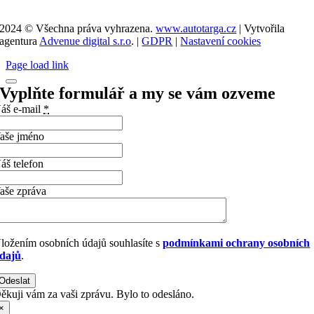
2024 © Všechna práva vyhrazena.
www.autotarga.cz
| Vytvořila
agentura
Advenue digital s.r.o
. |
GDPR
|
Nastavení cookies
Page load link
Vyplňte formulář a my se vám ozveme
áš e-mail
*
aše jméno
áš telefon
aše zpráva
ložením osobních údajů souhlasíte s
podmínkami ochrany osobních
dajů
.
Odeslat
ěkuji vám za vaši zprávu. Bylo to odesláno.
×