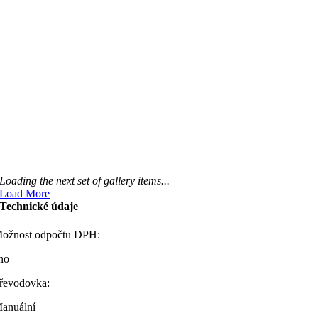
Loading the next set of gallery items...
Load More
Technické údaje
ožnost odpočtu DPH:
no
řevodovka:
anuální