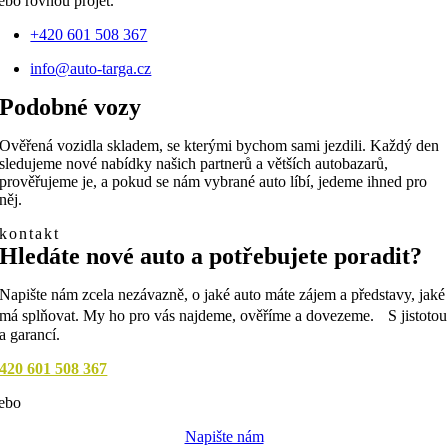
ebo rovnou projet.
+420 601 508 367
info@auto-targa.cz
Podobné vozy
Ověřená vozidla skladem, se kterými bychom sami jezdili. Každý den
sledujeme nové nabídky našich partnerů a větších autobazarů,
prověřujeme je, a pokud se nám vybrané auto líbí, jedeme ihned pro
něj.
kontakt
Hledáte nové auto a potřebujete poradit?
Napište nám zcela nezávazně, o jaké auto máte zájem a představy, jaké
má splňovat. My ho pro vás najdeme, ověříme a dovezeme. S jistotou
a garancí.
420 601 508 367
ebo
Napište nám