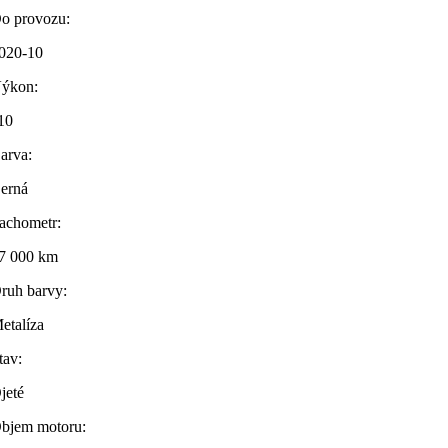
o provozu:
020-10
ýkon:
10
arva:
erná
achometr:
7 000 km
ruh barvy:
etalíza
tav:
jeté
bjem motoru: