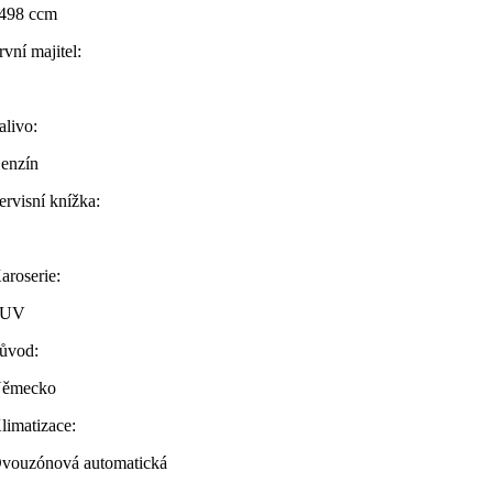
498 ccm
rvní majitel:
alivo:
enzín
ervisní knížka:
aroserie:
SUV
ůvod:
ěmecko
limatizace:
vouzónová automatická