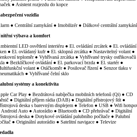
naček ● Asistent rozjezdu do kopce
abezpečení vozidla
larm ● Centrální zamykání ● Imobilizér ● Dálkové centrální zamykán
nitřní výbava a komfort
mbientní LED osvětlení interiéru ● El. ovládání zrcátek ● El. ovládání
ken ● El. ovládaný kufr ● El. sklopná zrcátka ● Nastavitelný volant ●
enkovní teploměr ● Vyhřívaná zrcátka ● Vyhřívané trysky ostřikovačů
kla ● Bezklíčkové ovládání ● El. parkovací brzda ● El. startér ●
ultifunkční volant ● Otáčkoměr ● Posilovač řízení ● Senzor tlaku v
neumatikách ● Vyhřívané čelní sklo
alubní systémy a konektivita
pple Car Play ● Bezdrátová nabíječka mobilních telefonů (Qi) ● CD
ěnič ● Digitální příjem rádia (DAB) ● Digitální přístrojový štít ●
řístrojová deska s barevným displejem ● Telefon ● USB ● Wifi hotspo
 Android Auto ● Autorádio ● Bluetooth ● CD přehrávač ● Digitální
řístrojová deska ● Dotykové ovládání palubního počítače ● Palubní
očítač ● Originální autorádio ● Satelitní navigace ● Televize
edadla