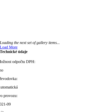
Loading the next set of gallery items...
Load More
Technické údaje
ožnost odpočtu DPH:
no
řevodovka:
utomatická
o provozu:
021-09