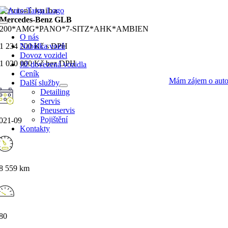
Přeskočit
servisní kniha
na
Mercedes-Benz GLB
Toggle
obsah
200*AMG*PANO*7-SITZ*AHK*AMBIEN
Navigation
O nás
1 234 200 Kč s DPH
Nabídka vozů
Dovoz vozidel
1 020 000 Kč bez DPH
Již dovezená vozidla
Ceník
Mám zájem o aut
Další služby
Detailing
Servis
Pneuservis
Pojištění
021-09
Kontakty
8 559 km
80