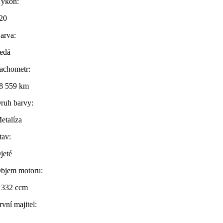
ýkon:
20
arva:
edá
achometr:
8 559 km
ruh barvy:
etalíza
tav:
jeté
bjem motoru:
 332 ccm
rvní majitel: