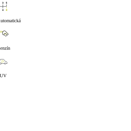
utomatická
enzín
SUV