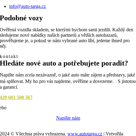
info@auto-targa.cz
Podobné vozy
Ověřená vozidla skladem, se kterými bychom sami jezdili. Každý den
sledujeme nové nabídky našich partnerů a větších autobazarů,
prověřujeme je, a pokud se nám vybrané auto líbí, jedeme ihned pro
něj.
kontakt
Hledáte nové auto a potřebujete poradit?
Napište nám zcela nezávazně, o jaké auto máte zájem a představy, jaké
má splňovat. My ho pro vás najdeme, ověříme a dovezeme. S jistotou
a garancí.
420 601 508 367
ebo
Napište nám
2024 © Všechna práva vyhrazena.
www.autotarga.cz
| Vytvořila