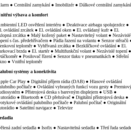
larm ● Centrální zamykání ● Imobilizér ● Dálkové centrální zamykán
nitřní výbava a komfort
mbientní LED osvětlení interiéru ● Deaktivace airbagu spolujezdce ●
l. ovládání zrcátek ● El. ovládání oken ● El. ovládaný kufr ● El.
klopná zrcátka ● Malý kožený paket ● Nastavitelný volant ● Nezávislé
opení s čas. předehřívačem ● Pádla řazení na volantu ● Senzor stěračů 
enkovní teploměr ● Vyhřívaná zrcátka ● Bezklíčkové ovládání ● El.
arkovací brzda ● El. startér ● Multifunkční volant ● Nezávislé topení 
táčkoměr ● Posilovač řízení ● Senzor tlaku v pneumatikách ● Střešní
kno ● Vnitřní teploměr
alubní systémy a konektivita
pple Car Play ● Digitální příjem rádia (DAB) ● Hlasové ovládání
alubního počítače ● Ovládání vybraných funkcí vozu gesty ● Premiov
udiosystém ● Přístrojová deska s barevným displejem ● USB ●
utorádio ● Bluetooth ● CD přehrávač ● Digitální přístrojová deska ●
otykové ovládání palubního počítače ● Palubní počítač ● Originální
utorádio ● Satelitní navigace ● Televize
edadla
ělená zadní sedadla ● Isofix ● Nastavitelná sedadla ● Třetí řada sedad