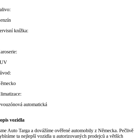
alivo:
enzín
ervisní knížka:
aroserie:
SUV
ůvod:
ěmecko
limatizace:
vouzónová automatická
opis vozidla
sme Auto Targa a dovážíme ověřené automobily z Německa. Pečlivě
ybíráme ta nejlepší vozidla u autorizovaných prodejců a větších