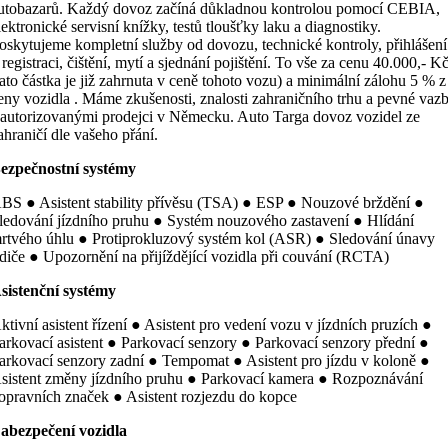
utobazarů. Každý dovoz začíná důkladnou kontrolou pomocí CEBIA,
lektronické servisní knížky, testů tloušťky laku a diagnostiky.
oskytujeme kompletní služby od dovozu, technické kontroly, přihlášení
 registraci, čištění, mytí a sjednání pojištění. To vše za cenu 40.000,- K
tato částka je již zahrnuta v ceně tohoto vozu) a minimální zálohu 5 % z
eny vozidla . Máme zkušenosti, znalosti zahraničního trhu a pevné vaz
 autorizovanými prodejci v Německu. Auto Targa dovoz vozidel ze
ahraničí dle vašeho přání.
ezpečnostní systémy
BS ● Asistent stability přívěsu (TSA) ● ESP ● Nouzové brždění ●
ledování jízdního pruhu ● Systém nouzového zastavení ● Hlídání
rtvého úhlu ● Protiprokluzový systém kol (ASR) ● Sledování únavy
idiče ● Upozornění na přijíždějící vozidla při couvání (RCTA)
sistenční systémy
ktivní asistent řízení ● Asistent pro vedení vozu v jízdních pruzích ●
arkovací asistent ● Parkovací senzory ● Parkovací senzory přední ●
arkovací senzory zadní ● Tempomat ● Asistent pro jízdu v koloně ●
sistent změny jízdního pruhu ● Parkovací kamera ● Rozpoznávání
opravních značek ● Asistent rozjezdu do kopce
abezpečení vozidla