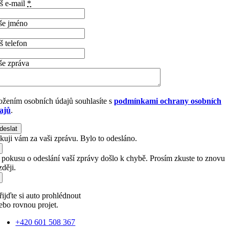
š e-mail
*
še jméno
š telefon
še zpráva
ožením osobních údajů souhlasíte s
podmínkami ochrany osobních
ajů
.
deslat
kuji vám za vaši zprávu. Bylo to odesláno.
i pokusu o odeslání vaší zprávy došlo k chybě. Prosím zkuste to znovu
ději.
řijďte si auto prohlédnout
ebo rovnou projet.
+420 601 508 367