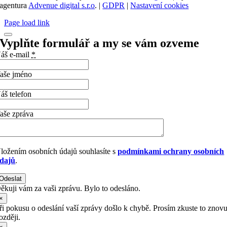
agentura
Advenue digital s.r.o
. |
GDPR
|
Nastavení cookies
Page load link
Vyplňte formulář a my se vám ozveme
áš e-mail
*
aše jméno
áš telefon
aše zpráva
ložením osobních údajů souhlasíte s
podmínkami ochrany osobních
dajů
.
Odeslat
ěkuji vám za vaši zprávu. Bylo to odesláno.
×
ři pokusu o odeslání vaší zprávy došlo k chybě. Prosím zkuste to znov
ozději.