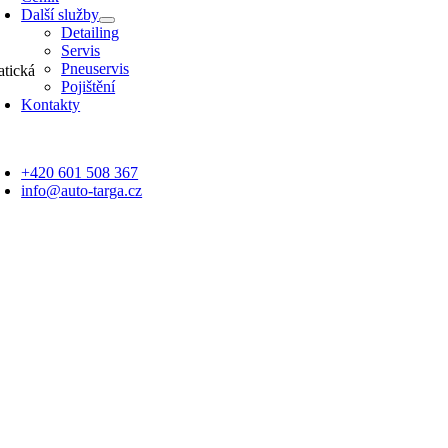
Další služby
Detailing
Servis
Pneuservis
tická
Pojištění
Kontakty
oggle
avigation
+420 601 508 367
info@auto-targa.cz