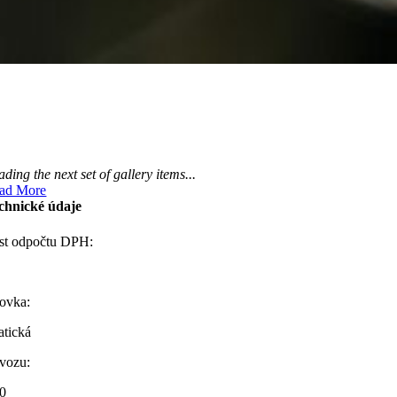
ding the next set of gallery items...
ad More
chnické údaje
t odpočtu DPH:
ovka:
tická
vozu:
0