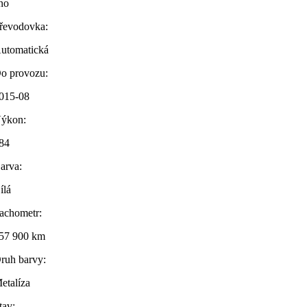
no
řevodovka:
utomatická
o provozu:
015-08
ýkon:
84
arva:
ílá
achometr:
57 900 km
ruh barvy:
etalíza
tav: