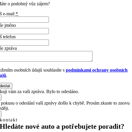
áte o podobný vůz zájem?
š e-mail
*
še jméno
š telefon
še zpráva
ožením osobních údajů souhlasíte s
podmínkami ochrany osobních
ajů
.
deslat
kuji vám za vaši zprávu. Bylo to odesláno.
i pokusu o odeslání vaší zprávy došlo k chybě. Prosím zkuste to znovu
ději.
kontakt
Hledáte nové auto a potřebujete poradit?