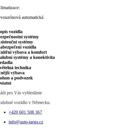
limatizace:
vouzónová automatická
opis vozidla
ezpečnostní systémy
sistenční systémy
abezpečení vozidla
nitřní výbava a komfort
alubní systémy a konektivita
edadla
větelná technika
nější výbava
ohon a podvozek
statní
ádi pro Vás vyhledáme
odobné vozidlo v Německu.
+420 601 508 367
info@auto-targa.cz