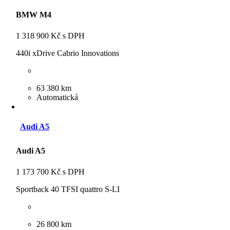
BMW M4
1 318 900 Kč s DPH
440i xDrive Cabrio Innovations
63 380 km
Automatická
Audi A5
Audi A5
1 173 700 Kč s DPH
Sportback 40 TFSI quattro S-LI
26 800 km