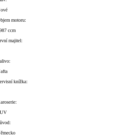
ové
bjem motoru:
987 ccm
rvní majitel:
alivo:
afta
ervisní knížka:
aroserie:
SUV
ůvod:
ěmecko