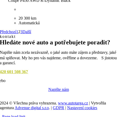
Coupe P450 AWD R-Dynamic Black
20 300 km
Automatická
Předchozí
1
2
3
Další
kontakt
Hledáte nové auto a potřebujete poradit?
Napište nám zcela nezávazně, o jaké auto máte zájem a představy, jaké
má splňovat. My ho pro vás najdeme, ověříme a dovezeme. S jistotou
a garancí.
420 601 508 367
ebo
Napište nám
2024 © Všechna práva vyhrazena.
www.autotarga.cz
| Vytvořila
agentura
Advenue digital s.r.o
. |
GDPR
|
Nastavení cookies
Page load link