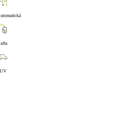
utomatická
afta
SUV