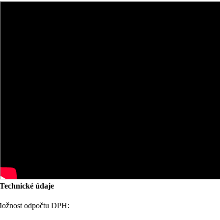
Technické údaje
ožnost odpočtu DPH: