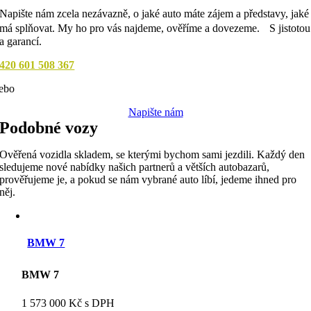
Napište nám zcela nezávazně, o jaké auto máte zájem a představy, jaké
má splňovat. My ho pro vás najdeme, ověříme a dovezeme. S jistotou
a garancí.
420 601 508 367
ebo
Napište nám
Podobné vozy
Ověřená vozidla skladem, se kterými bychom sami jezdili. Každý den
sledujeme nové nabídky našich partnerů a větších autobazarů,
prověřujeme je, a pokud se nám vybrané auto líbí, jedeme ihned pro
něj.
BMW 7
BMW 7
1 573 000 Kč s DPH