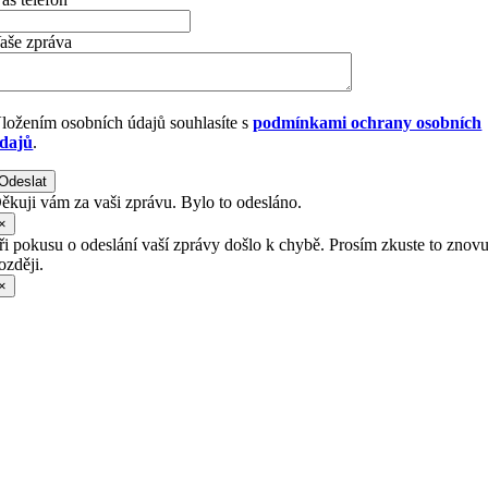
aše zpráva
ložením osobních údajů souhlasíte s
podmínkami ochrany osobních
dajů
.
Odeslat
ěkuji vám za vaši zprávu. Bylo to odesláno.
×
ři pokusu o odeslání vaší zprávy došlo k chybě. Prosím zkuste to znov
ozději.
×
Přejít
nahoru