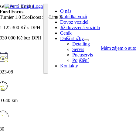
Přeskočit
servisní kniha
O nás
na
Ford Focus
Nabídka vozů
obsah
Turnier 1.0 EcoBoost ST-Line X
Dovoz vozidel
1 125 300 Kč s DPH
Již dovezená vozidla
Ceník
930 000 Kč bez DPH
Další služby
Toggle
Detailing
Navigation
Mám zájem o aut
Servis
Pneuservis
Pojištění
Kontakty
023-08
0 640 km
80