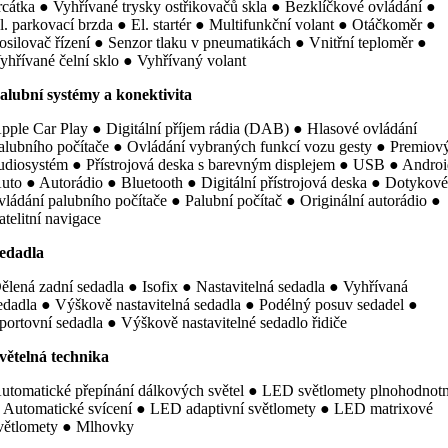
rcátka ● Vyhřívané trysky ostřikovačů skla ● Bezklíčkové ovládání ●
l. parkovací brzda ● El. startér ● Multifunkční volant ● Otáčkoměr ●
osilovač řízení ● Senzor tlaku v pneumatikách ● Vnitřní teploměr ●
yhřívané čelní sklo ● Vyhřívaný volant
alubní systémy a konektivita
pple Car Play ● Digitální příjem rádia (DAB) ● Hlasové ovládání
alubního počítače ● Ovládání vybraných funkcí vozu gesty ● Premiov
udiosystém ● Přístrojová deska s barevným displejem ● USB ● Andro
uto ● Autorádio ● Bluetooth ● Digitální přístrojová deska ● Dotykov
vládání palubního počítače ● Palubní počítač ● Originální autorádio ●
atelitní navigace
edadla
ělená zadní sedadla ● Isofix ● Nastavitelná sedadla ● Vyhřívaná
edadla ● Výškově nastavitelná sedadla ● Podélný posuv sedadel ●
portovní sedadla ● Výškově nastavitelné sedadlo řidiče
větelná technika
utomatické přepínání dálkových světel ● LED světlomety plnohodnot
 Automatické svícení ● LED adaptivní světlomety ● LED matrixové
větlomety ● Mlhovky