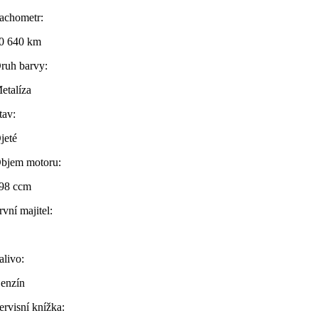
achometr:
0 640 km
ruh barvy:
etalíza
tav:
jeté
bjem motoru:
98 ccm
rvní majitel:
alivo:
enzín
ervisní knížka: