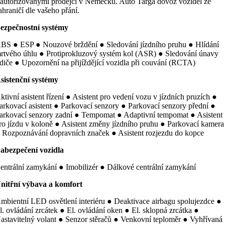
 autorizovanými prodejci v Německu. Auto Targa dovoz vozidel ze
ahraničí dle vašeho přání.
ezpečnostní systémy
BS ● ESP ● Nouzové brždění ● Sledování jízdního pruhu ● Hlídání
rtvého úhlu ● Protiprokluzový systém kol (ASR) ● Sledování únavy
idiče ● Upozornění na přijíždějící vozidla při couvání (RCTA)
sistenční systémy
ktivní asistent řízení ● Asistent pro vedení vozu v jízdních pruzích ●
arkovací asistent ● Parkovací senzory ● Parkovací senzory přední ●
arkovací senzory zadní ● Tempomat ● Adaptivní tempomat ● Asistent
ro jízdu v koloně ● Asistent změny jízdního pruhu ● Parkovací kamera
 Rozpoznávání dopravních značek ● Asistent rozjezdu do kopce
abezpečení vozidla
entrální zamykání ● Imobilizér ● Dálkové centrální zamykání
nitřní výbava a komfort
mbientní LED osvětlení interiéru ● Deaktivace airbagu spolujezdce ●
l. ovládání zrcátek ● El. ovládání oken ● El. sklopná zrcátka ●
astavitelný volant ● Senzor stěračů ● Venkovní teploměr ● Vyhřívaná