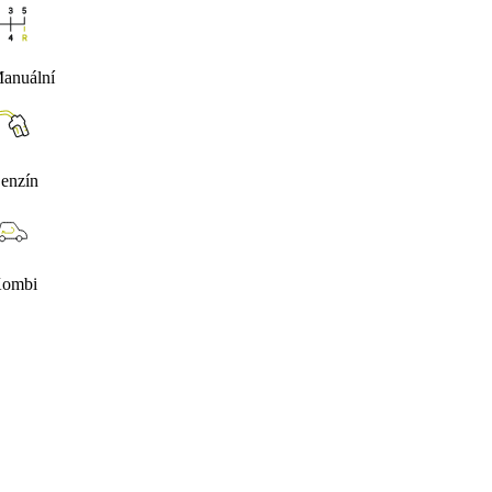
anuální
enzín
ombi