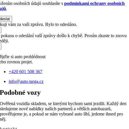
ožením osobních údajů souhlasíte s
podmínkami ochrany osobních
ajů
.
deslat
kuji vám za vaši zprávu. Bylo to odesláno.
i pokusu o odeslání vaší zprávy došlo k chybě. Prosím zkuste to znovu
ději.
řijďte si auto prohlédnout
ebo rovnou projet.
+420 601 508 367
info@auto-targa.cz
Podobné vozy
Ověřená vozidla skladem, se kterými bychom sami jezdili. Každý den
sledujeme nové nabídky našich partnerů a větších autobazarů,
prověřujeme je, a pokud se nám vybrané auto líbí, jedeme ihned pro
něj.
kontakt