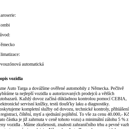
aroserie:
ombi
ůvod:
ěmecko
limatizace:
vouzónová automatická
opis vozidla
sme Auto Targa a dovážíme ověřené automobily z Německa. Pečlivě
ybíráme ta nejlepší vozidla u autorizovaných prodejců a větších
utobazarů. Každý dovoz začíná důkladnou kontrolou pomocí CEBIA,
lektronické servisní knížky, testů tloušťky laku a diagnostiky.
oskytujeme kompletní služby od dovozu, technické kontroly, přihlášení
 registraci, čištění, mytí a sjednání pojištění. To vše za cenu 40.000,- K
tato částka je již zahrnuta v ceně tohoto vozu) a minimální zálohu 5 % z
eny vozidla . Máme zkušenosti, znalosti zahraničního trhu a pevné vaz