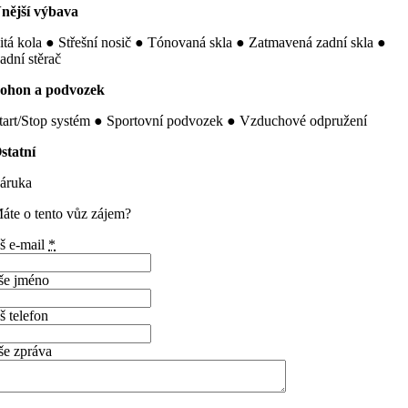
nější výbava
itá kola ● Střešní nosič ● Tónovaná skla ● Zatmavená zadní skla ●
adní stěrač
ohon a podvozek
tart/Stop systém ● Sportovní podvozek ● Vzduchové odpružení
statní
áruka
áte o tento vůz zájem?
š e-mail
*
še jméno
š telefon
še zpráva