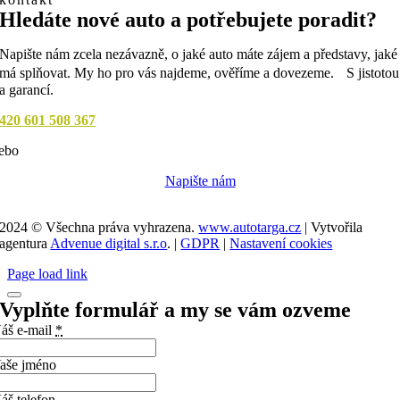
Hledáte nové auto a potřebujete poradit?
Napište nám zcela nezávazně, o jaké auto máte zájem a představy, jaké
má splňovat. My ho pro vás najdeme, ověříme a dovezeme. S jistotou
a garancí.
420 601 508 367
ebo
Napište nám
2024 © Všechna práva vyhrazena.
www.autotarga.cz
| Vytvořila
agentura
Advenue digital s.r.o
. |
GDPR
|
Nastavení cookies
Page load link
Vyplňte formulář a my se vám ozveme
áš e-mail
*
aše jméno
áš telefon