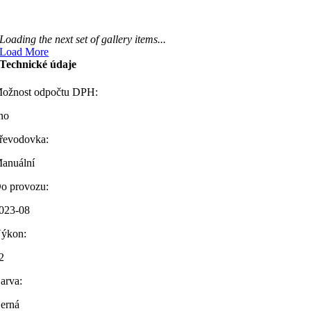
Loading the next set of gallery items...
Load More
Technické údaje
ožnost odpočtu DPH:
no
řevodovka:
anuální
o provozu:
023-08
ýkon:
2
arva:
erná